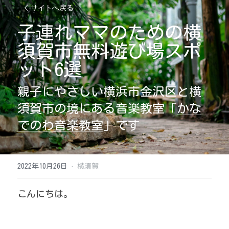
サイトへ戻る
子連れママのための横
須賀市無料遊び場スポ
ット6選
親子にやさしい横浜市金沢区と横
須賀市の境にある音楽教室「
かな
でのわ音楽教室
」です
2022年10月26日
·
横須賀
こんにちは。