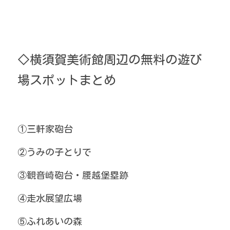
◇横須賀美術館周辺の無料の遊び
場スポットまとめ
①三軒家砲台
②うみの子とりで
③観音崎砲台・腰越堡塁跡
④走水展望広場
⑤ふれあいの森