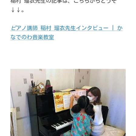
稲村 瑠衣先生の記事は、こちらからどうぞ
↓↓。
ピ
アノ講師 稲村 瑠衣先生インタビュー | か
なでのわ音楽教室