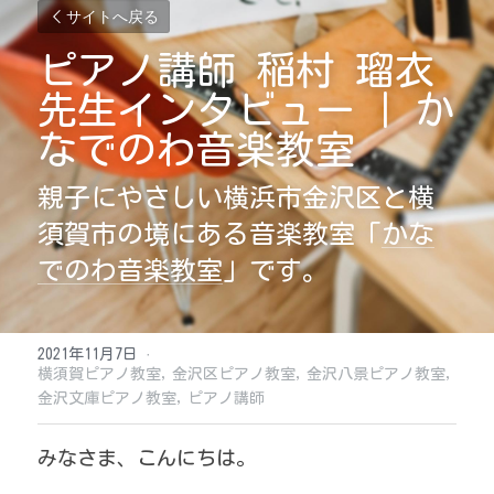
サイトへ戻る
ピアノ講師 稲村 瑠衣
先生インタビュー | か
なでのわ音楽教室
親子にやさしい横浜市金沢区と横
須賀市の境にある音楽教室「
かな
でのわ音楽教室
」です。
2021年11月7日
·
横須賀ピアノ教室,
金沢区ピアノ教室,
金沢八景ピアノ教室,
金沢文庫ピアノ教室,
ピアノ講師
みなさま、こんにちは。