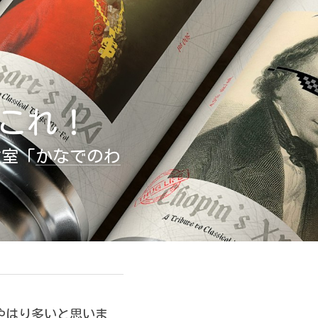
これ！
教室「
かなでのわ
やはり多いと思いま