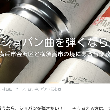
でショパン曲を弾くなら
横浜市金沢区と横須賀市の境にある音楽
。
,
練習曲,
ピアノ,
習い事,
ピアノ初心者
習うなら、ショパンを弾きたい！」
　そう考える方は、