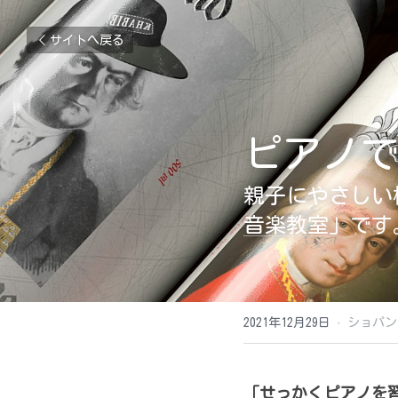
サイトへ戻る
ピアノ
親子にやさしい
音楽教室
」です
2021年12月29日
·
ショパン
「せっかくピアノを