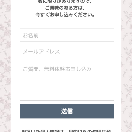
数に限りがありますので、
ご興味のある方は、
今すぐお申し込みください。
お名前
メールアドレス
ご質問、無料体験お申し込み
送信