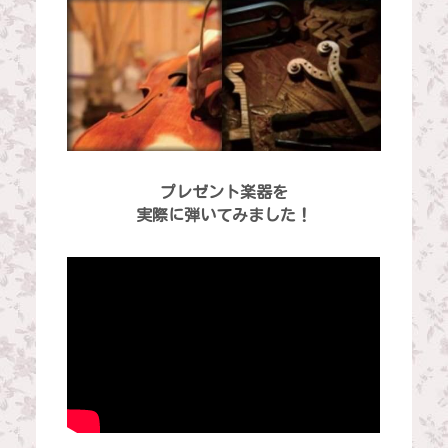
プレゼント楽器を
実際に弾いてみました！