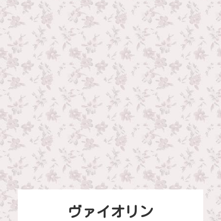
ヴァイオリン