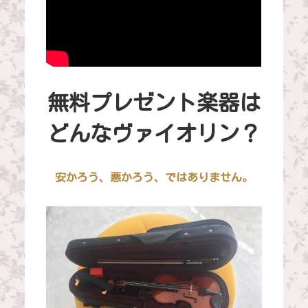
無料プレゼント楽器は
どんなヴァイオリン？
安かろう、悪かろう、ではありません。