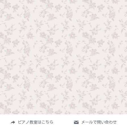
ピアノ教室はこちら
メールで問い合わせ