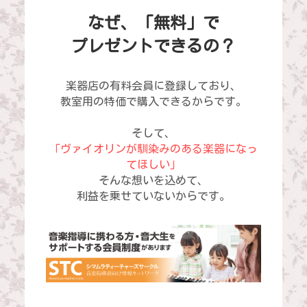
なぜ、「無料」で
プレゼントできるの？
楽器店の有料会員に登録しており、
教室用の特価で購入できるからです。
そして、
「ヴァイオリンが馴染みのある楽器になっ
てほしい」
そんな想いを込めて、
利益を乗せていないからです。