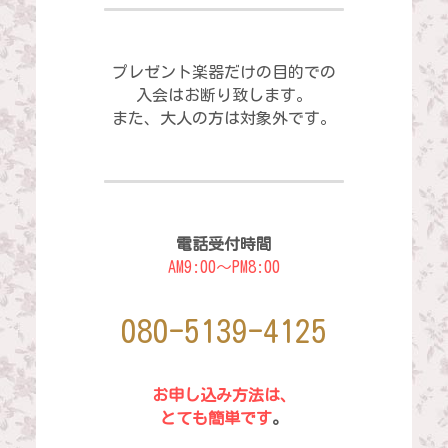
プレゼント楽器だけの目的での
入会はお断り致します。
また、大人の方は対象外です。
電話受付時間
AM9:00〜PM8:00
080-5139-4125
お申し込み方法は、
とても簡単です
。