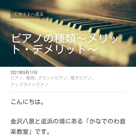
サイトへ戻る
ピアノの種類〜メリッ
ト・デメリット〜
2021年9月17日
·
ピアノ,
種類,
グランドピアノ,
電子ピアノ,
アップライトピアノ
こんにちは。
金沢八景と追浜の境にある「かなでのわ音
楽教室」です。